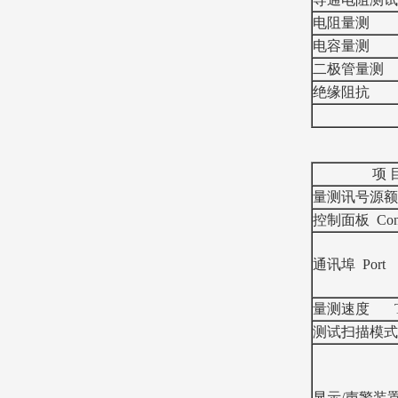
电阻量测
电容量测
二极管量测
绝缘阻抗
项 目
量测讯号源额
控制面板 Contr
通讯埠 Port
量测速度 Tes
测试扫描模式 S
显示/声警装