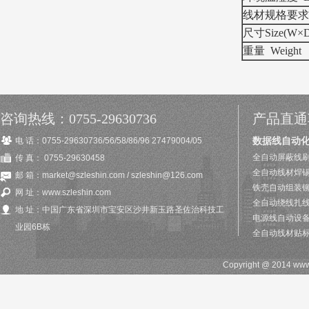
线材规格要求 Wi
尺寸Size(W×
重量 Weight
咨询热线：0755-29630736
产品直通
数据线自动
电 话：0755-29630736/56/58/86/96 27479004/05
全自动屏蔽线刷
传 真： 0755-29630458
全自动线材焊
邮 箱：market@szleshin.com / szleshin@126.com
铁壳自动组装
网 址：www.szleshin.com
全自动绕线扎
地 址：中国广东省深圳市宝安区沙井新玉路圣佐治科技工
电源线自动设
业园6B栋
全自动线材贴
Copyright @ 2014 w