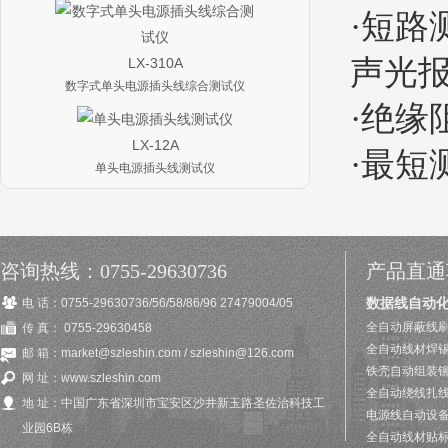
·短路
声光
LX-310A
数字式单头电源插头线综合测试仪
·绝缘阻
LX-12A
·最短
单头电源插头线测试仪
咨询热线：0755-29630736
产品直通
数据线自动
电 话：0755-29630736/56/58/86/96 27479004/05
全自动屏蔽线刷
传 真： 0755-29630458
全自动线材焊
邮 箱：market@szleshin.com / szleshin@126.com
铁壳自动组装
网 址：www.szleshin.com
全自动绕线扎
地 址：中国广东省深圳市宝安区沙井新玉路圣佐治科技工
电源线自动设
业园6B栋
全自动线材贴